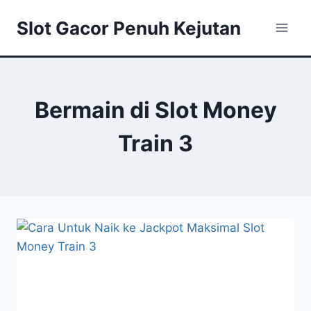
Skip
Slot Gacor Penuh Kejutan
to
content
Bermain di Slot Money
Train 3