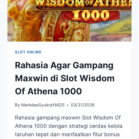
SLOT ONLINE
Rahasia Agar Gampang
Maxwin di Slot Wisdom
Of Athena 1000
By
MarkdaeSyukraYk825
03/31/2026
Rahasia gampang maxwin Slot Wisdom Of
Athena 1000 dengan strategi cerdas kelola
taruhan tepat dan manfaatkan fitur bonus