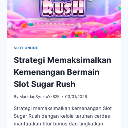
SLOT ONLINE
Strategi Memaksimalkan
Kemenangan Bermain
Slot Sugar Rush
By
MarkdaeSyukraYk825
03/31/2026
Strategi memaksimalkan kemenangan Slot
Sugar Rush dengan kelola taruhan cerdas
manfaatkan fitur bonus dan tingkatkan