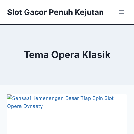
Skip
Slot Gacor Penuh Kejutan
to
content
Tema Opera Klasik