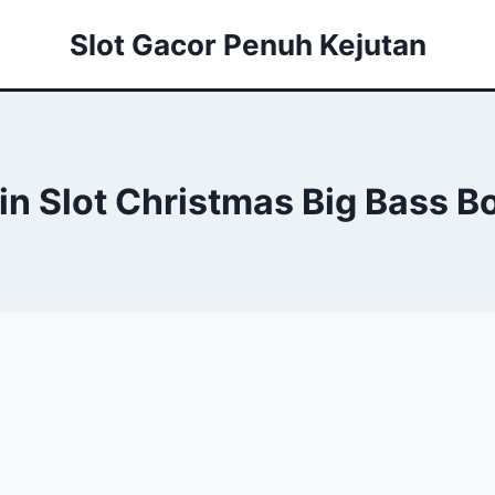
Slot Gacor Penuh Kejutan
n Slot Christmas Big Bass 