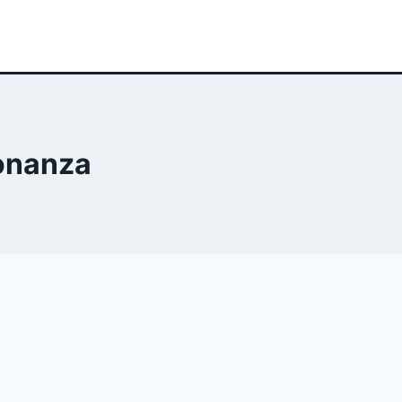
Bonanza