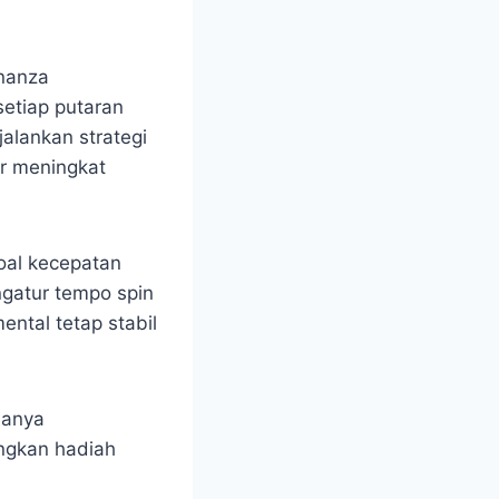
onanza
etiap putaran
alankan strategi
r meningkat
oal kecepatan
atur tempo spin
ntal tetap stabil
hanya
ngkan hadiah