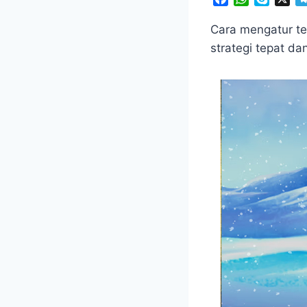
a
h
k
c
a
y
Cara mengatur te
e
t
p
strategi tepat da
b
s
e
o
A
o
p
k
p