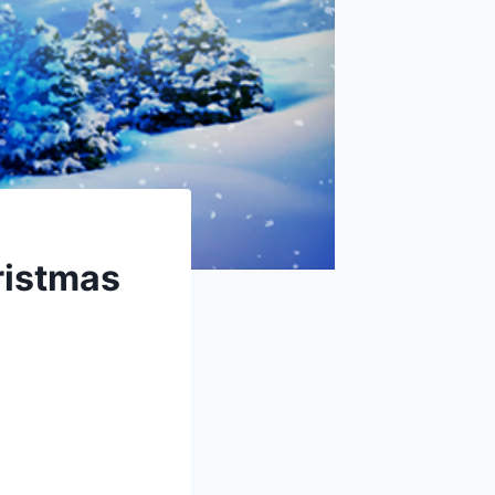
ristmas