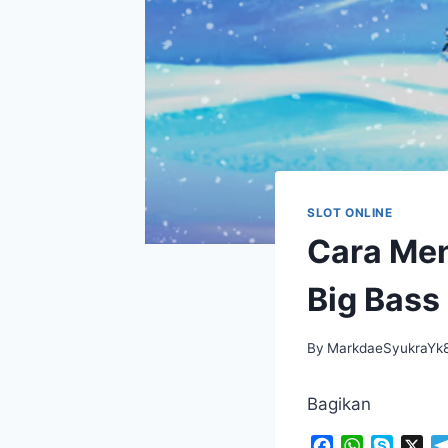
SLOT ONLINE
Cara Men
Big Bass
By
MarkdaeSyukraYk
Bagikan
F
W
S
X