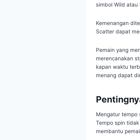
simbol Wild atau 
Kemenangan diten
Scatter dapat mem
Pemain yang mem
merencanakan str
kapan waktu terb
menang dapat di
Pentingny
Mengatur tempo s
Tempo spin tidak
membantu pemai