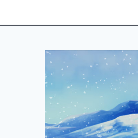
Skip
to
content