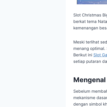
Slot Christmas B
berkat tema Nata
kemenangan besa
Meski terlihat se
menang optimal. 
Berikut ini
Slot G
setiap putaran d
Mengenal 
Sebelum membaha
mekanisme dasar 
dengan simbol kh