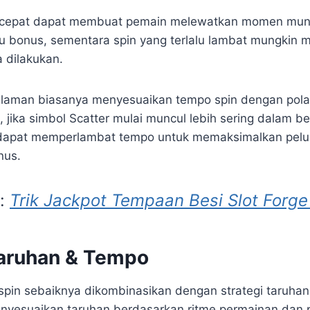
lu cepat dapat membuat pemain melewatkan momen mun
tau bonus, sementara spin yang terlalu lambat mungkin 
 dilakukan.
laman biasanya menyesuaikan tempo spin dengan pola
, jika simbol Scatter mulai muncul lebih sering dalam 
n dapat memperlambat tempo untuk memaksimalkan pelu
nus.
a:
Trik Jackpot Tempaan Besi Slot Forg
Taruhan & Tempo
pin sebaiknya dikombinasikan dengan strategi taruhan
nyesuaikan taruhan berdasarkan ritme permainan dan 