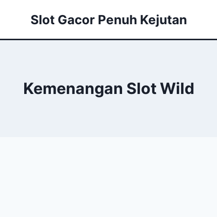
Slot Gacor Penuh Kejutan
Kemenangan Slot Wild