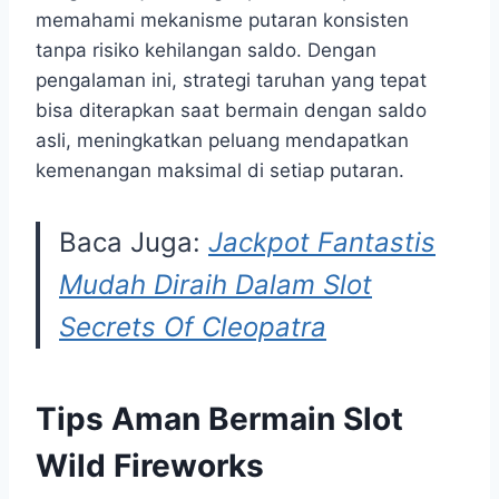
memahami mekanisme putaran konsisten
tanpa risiko kehilangan saldo. Dengan
pengalaman ini, strategi taruhan yang tepat
bisa diterapkan saat bermain dengan saldo
asli, meningkatkan peluang mendapatkan
kemenangan maksimal di setiap putaran.
Baca Juga:
Jackpot Fantastis
Mudah Diraih Dalam Slot
Secrets Of Cleopatra
Tips Aman Bermain Slot
Wild Fireworks