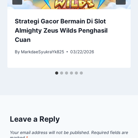
Strategi Gacor Bermain Di Slot
Almighty Zeus Wilds Penghasil
Cuan
By
MarkdaeSyukraYk825
03/22/2026
Leave a Reply
Your email address will not be published.
Required fields are
marked
*