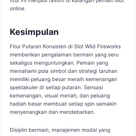
fitur ini menjadi favorit di kalangan pemain slot
online.
Kesimpulan
Fitur Putaran Konsisten di Slot Wild Fireworks
memberikan pengalaman bermain yang seru
sekaligus menguntungkan. Pemain yang
memahami pola simbol dan strategi taruhan
memiliki peluang besar meraih kemenangan
spektakuler di setiap putaran. Sensasi
kemenangan, visual meriah, dan peluang
hadiah besar membuat setiap spin semakin
menyenangkan dan mendebarkan.
Disiplin bermain, manajemen modal yang