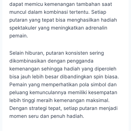
dapat memicu kemenangan tambahan saat
muncul dalam kombinasi tertentu. Setiap
putaran yang tepat bisa menghasilkan hadiah
spektakuler yang meningkatkan adrenalin
pemain.
Selain hiburan, putaran konsisten sering
dikombinasikan dengan pengganda
kemenangan sehingga hadiah yang diperoleh
bisa jauh lebih besar dibandingkan spin biasa.
Pemain yang memperhatikan pola simbol dan
peluang kemunculannya memiliki kesempatan
lebih tinggi meraih kemenangan maksimal.
Dengan strategi tepat, setiap putaran menjadi
momen seru dan penuh hadiah.