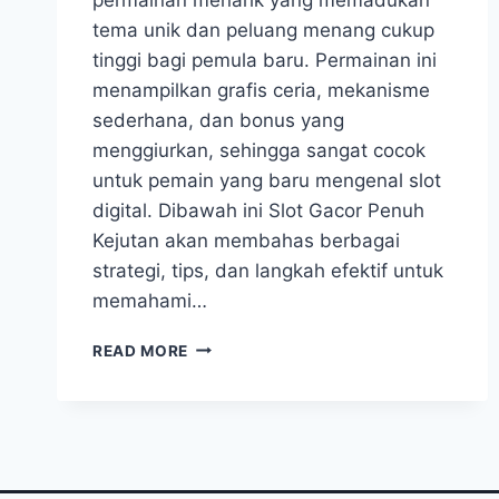
tema unik dan peluang menang cukup
tinggi bagi pemula baru. Permainan ini
menampilkan grafis ceria, mekanisme
sederhana, dan bonus yang
menggiurkan, sehingga sangat cocok
untuk pemain yang baru mengenal slot
digital. Dibawah ini Slot Gacor Penuh
Kejutan akan membahas berbagai
strategi, tips, dan langkah efektif untuk
memahami…
PANDUAN
READ MORE
SIMPEL
SLOT
FORTUNA
RABBIT
UNTUK
PEMULA