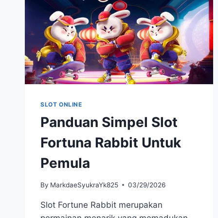
SLOT ONLINE
Panduan Simpel Slot
Fortuna Rabbit Untuk
Pemula
By
MarkdaeSyukraYk825
03/29/2026
Slot Fortune Rabbit merupakan
permainan menarik yang memadukan