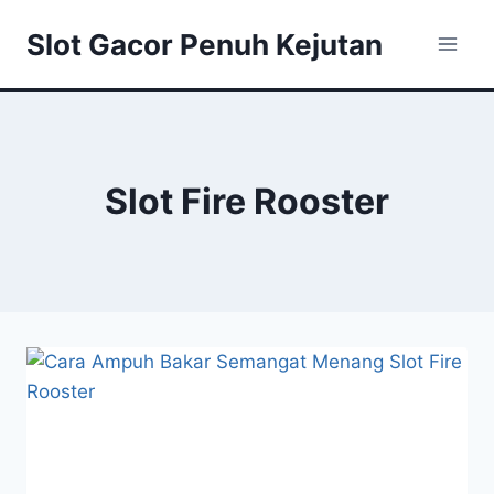
Skip
Slot Gacor Penuh Kejutan
to
content
Slot Fire Rooster