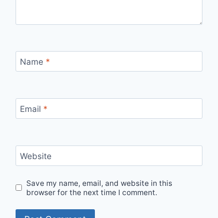
Name
*
Email
*
Website
Save my name, email, and website in this
browser for the next time I comment.