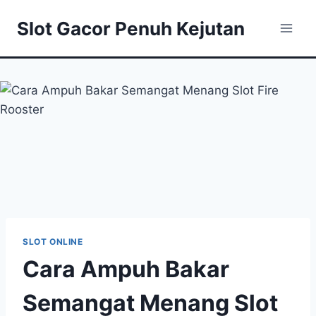
Skip
Slot Gacor Penuh Kejutan
to
content
SLOT ONLINE
Cara Ampuh Bakar
Semangat Menang Slot