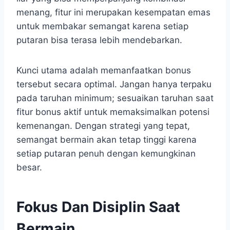
menang, fitur ini merupakan kesempatan emas
untuk membakar semangat karena setiap
putaran bisa terasa lebih mendebarkan.
Kunci utama adalah memanfaatkan bonus
tersebut secara optimal. Jangan hanya terpaku
pada taruhan minimum; sesuaikan taruhan saat
fitur bonus aktif untuk memaksimalkan potensi
kemenangan. Dengan strategi yang tepat,
semangat bermain akan tetap tinggi karena
setiap putaran penuh dengan kemungkinan
besar.
Fokus Dan Disiplin Saat
Bermain