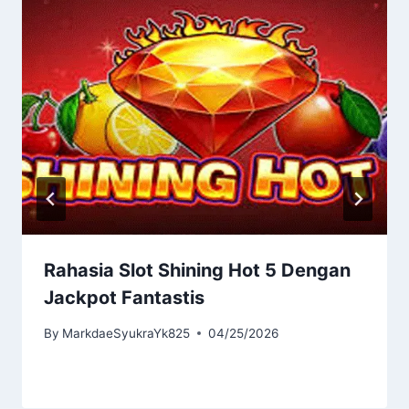
Rahasia Slot Shining Hot 5 Dengan
Jackpot Fantastis
By
MarkdaeSyukraYk825
04/25/2026