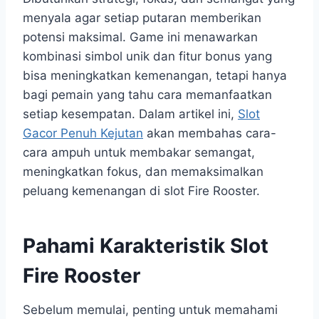
menyala agar setiap putaran memberikan
potensi maksimal. Game ini menawarkan
kombinasi simbol unik dan fitur bonus yang
bisa meningkatkan kemenangan, tetapi hanya
bagi pemain yang tahu cara memanfaatkan
setiap kesempatan. Dalam artikel ini,
Slot
Gacor Penuh Kejutan
akan membahas cara-
cara ampuh untuk membakar semangat,
meningkatkan fokus, dan memaksimalkan
peluang kemenangan di slot Fire Rooster.
Pahami Karakteristik Slot
Fire Rooster
Sebelum memulai, penting untuk memahami