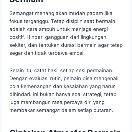
Semangat menang akan mudah padam jika
fokus terganggu. Tetap disiplin saat bermain
adalah cara ampuh untuk menjaga energi
positif. Hindari gangguan dari lingkungan
sekitar, dan tentukan durasi bermain agar tetap
segar dan tidak terbawa emosi.
Selain itu, catat hasil setiap sesi permainan.
Dengan evaluasi rutin, pemain bisa mengenali
pola kemenangan dan kesalahan yang harus
dihindari. Ini bukan hanya soal strategi, tetapi
juga membangun rasa percaya diri yang
membakar semangat dalam setiap putaran.