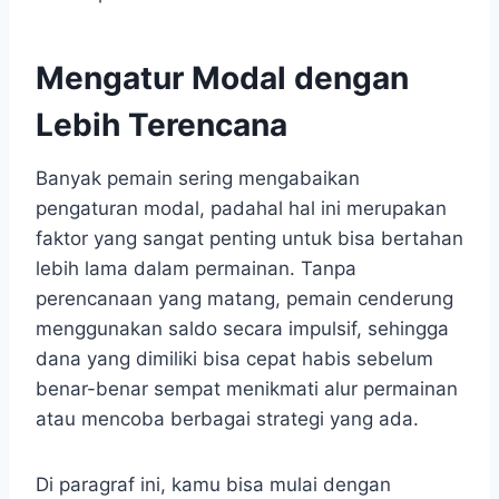
Mengatur Modal dengan
Lebih Terencana
Banyak pemain sering mengabaikan
pengaturan modal, padahal hal ini merupakan
faktor yang sangat penting untuk bisa bertahan
lebih lama dalam permainan. Tanpa
perencanaan yang matang, pemain cenderung
menggunakan saldo secara impulsif, sehingga
dana yang dimiliki bisa cepat habis sebelum
benar-benar sempat menikmati alur permainan
atau mencoba berbagai strategi yang ada.
Di paragraf ini, kamu bisa mulai dengan