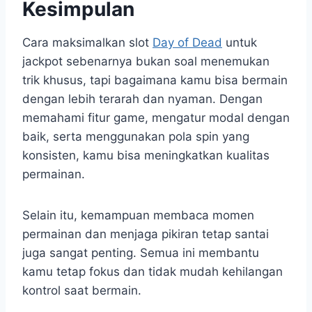
Kesimpulan
Cara maksimalkan slot
Day of Dead
untuk
jackpot sebenarnya bukan soal menemukan
trik khusus, tapi bagaimana kamu bisa bermain
dengan lebih terarah dan nyaman. Dengan
memahami fitur game, mengatur modal dengan
baik, serta menggunakan pola spin yang
konsisten, kamu bisa meningkatkan kualitas
permainan.
Selain itu, kemampuan membaca momen
permainan dan menjaga pikiran tetap santai
juga sangat penting. Semua ini membantu
kamu tetap fokus dan tidak mudah kehilangan
kontrol saat bermain.