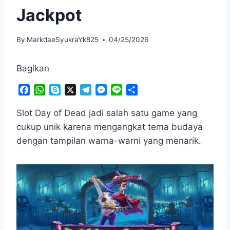
Jackpot
By
MarkdaeSyukraYk825
04/25/2026
Bagikan
F
W
S
X
T
M
L
S
a
h
k
e
e
i
h
c
a
y
l
s
n
a
Slot Day of Dead jadi salah satu game yang
e
t
p
e
s
e
r
cukup unik karena mengangkat tema budaya
b
s
e
g
e
e
dengan tampilan warna-warni yang menarik.
o
A
r
n
o
p
a
g
k
p
m
e
r