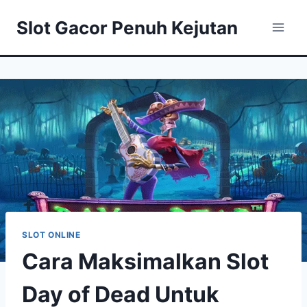
Skip
Slot Gacor Penuh Kejutan
to
content
SLOT ONLINE
Cara Maksimalkan Slot
Day of Dead Untuk