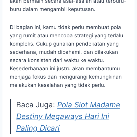
akan bermain secara asal-asalan atau terburu-
buru dalam mengambil keputusan.
Di bagian ini, kamu tidak perlu membuat pola
yang rumit atau mencoba strategi yang terlalu
kompleks. Cukup gunakan pendekatan yang
sederhana, mudah dipahami, dan dilakukan
secara konsisten dari waktu ke waktu.
Kesederhanaan ini justru akan membantumu
menjaga fokus dan mengurangi kemungkinan
melakukan kesalahan yang tidak perlu.
Baca Juga:
Pola Slot Madame
Destiny Megaways Hari Ini
Paling Dicari