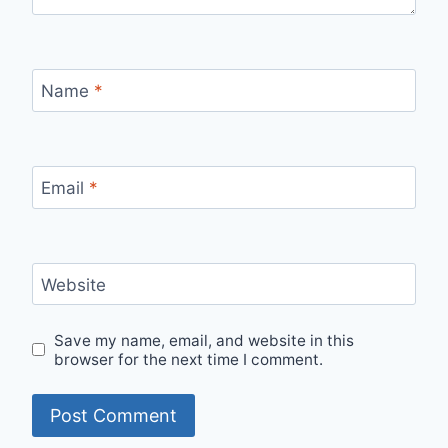
Name
*
Email
*
Website
Save my name, email, and website in this
browser for the next time I comment.