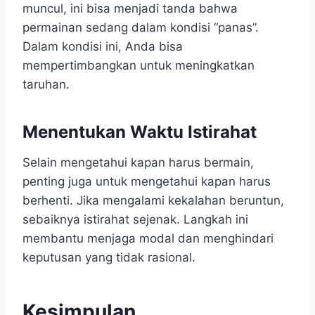
muncul, ini bisa menjadi tanda bahwa
permainan sedang dalam kondisi “panas”.
Dalam kondisi ini, Anda bisa
mempertimbangkan untuk meningkatkan
taruhan.
Menentukan Waktu Istirahat
Selain mengetahui kapan harus bermain,
penting juga untuk mengetahui kapan harus
berhenti. Jika mengalami kekalahan beruntun,
sebaiknya istirahat sejenak. Langkah ini
membantu menjaga modal dan menghindari
keputusan yang tidak rasional.
Kesimpulan