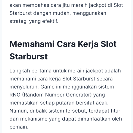
akan membahas cara jitu meraih jackpot di Slot
Starburst dengan mudah, menggunakan
strategi yang efektif.
Memahami Cara Kerja Slot
Starburst
Langkah pertama untuk meraih jackpot adalah
memahami cara kerja Slot Starburst secara
menyeluruh. Game ini menggunakan sistem
RNG (Random Number Generator) yang
memastikan setiap putaran bersifat acak.
Namun, di balik sistem tersebut, terdapat fitur
dan mekanisme yang dapat dimanfaatkan oleh
pemain.