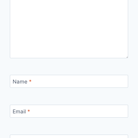
Name
*
Email
*