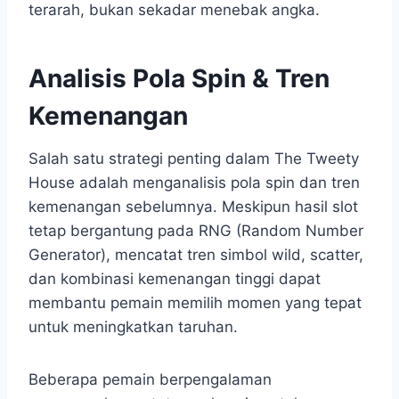
terarah, bukan sekadar menebak angka.
Analisis Pola Spin & Tren
Kemenangan
Salah satu strategi penting dalam The Tweety
House adalah menganalisis pola spin dan tren
kemenangan sebelumnya. Meskipun hasil slot
tetap bergantung pada RNG (Random Number
Generator), mencatat tren simbol wild, scatter,
dan kombinasi kemenangan tinggi dapat
membantu pemain memilih momen yang tepat
untuk meningkatkan taruhan.
Beberapa pemain berpengalaman