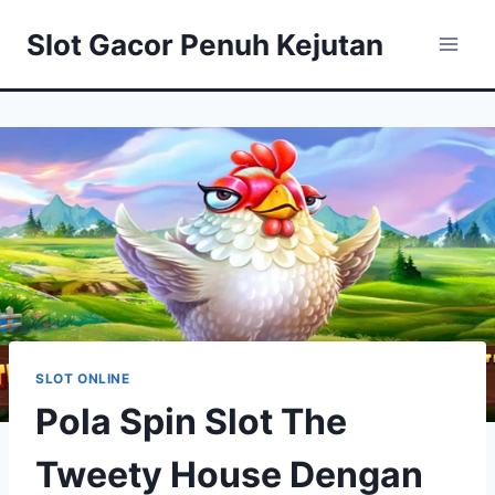
Skip
Slot Gacor Penuh Kejutan
to
content
SLOT ONLINE
Pola Spin Slot The
Tweety House Dengan