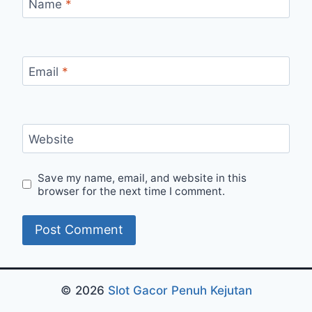
Name
*
Email
*
Website
Save my name, email, and website in this
browser for the next time I comment.
© 2026
Slot Gacor Penuh Kejutan