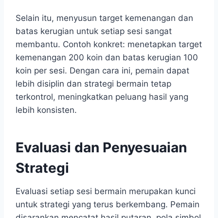
Selain itu, menyusun target kemenangan dan
batas kerugian untuk setiap sesi sangat
membantu. Contoh konkret: menetapkan target
kemenangan 200 koin dan batas kerugian 100
koin per sesi. Dengan cara ini, pemain dapat
lebih disiplin dan strategi bermain tetap
terkontrol, meningkatkan peluang hasil yang
lebih konsisten.
Evaluasi dan Penyesuaian
Strategi
Evaluasi setiap sesi bermain merupakan kunci
untuk strategi yang terus berkembang. Pemain
disarankan mencatat hasil putaran, pola simbol