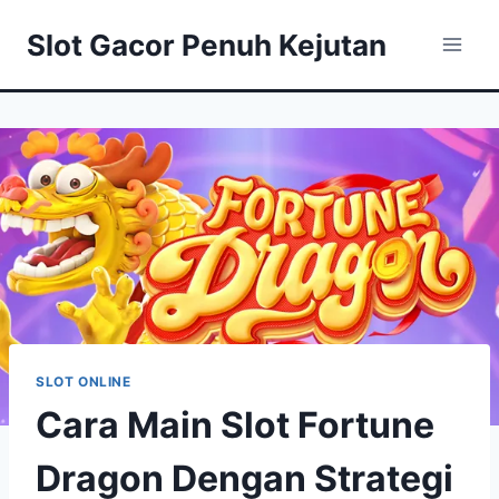
Skip
Slot Gacor Penuh Kejutan
to
content
SLOT ONLINE
Cara Main Slot Fortune
Dragon Dengan Strategi