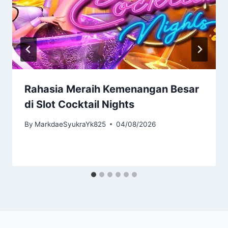
Rahasia Meraih Kemenangan Besar
di Slot Cocktail Nights
By
MarkdaeSyukraYk825
04/08/2026