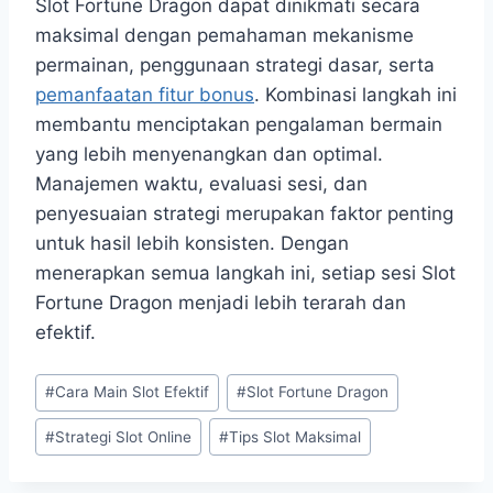
Slot Fortune Dragon dapat dinikmati secara
maksimal dengan pemahaman mekanisme
permainan, penggunaan strategi dasar, serta
pemanfaatan fitur bonus
. Kombinasi langkah ini
membantu menciptakan pengalaman bermain
yang lebih menyenangkan dan optimal.
Manajemen waktu, evaluasi sesi, dan
penyesuaian strategi merupakan faktor penting
untuk hasil lebih konsisten. Dengan
menerapkan semua langkah ini, setiap sesi Slot
Fortune Dragon menjadi lebih terarah dan
efektif.
Post
#
Cara Main Slot Efektif
#
Slot Fortune Dragon
Tags:
#
Strategi Slot Online
#
Tips Slot Maksimal