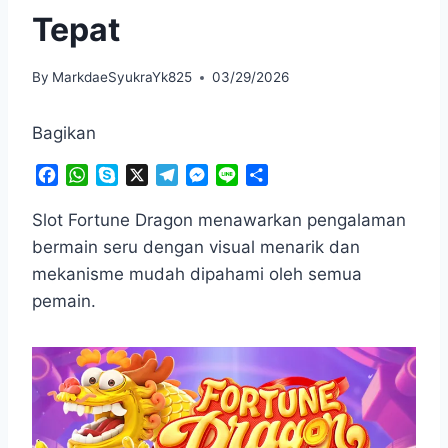
Tepat
By
MarkdaeSyukraYk825
03/29/2026
Bagikan
F
W
S
X
T
M
L
S
a
h
k
e
e
i
h
c
a
y
l
s
n
a
Slot Fortune Dragon menawarkan pengalaman
e
t
p
e
s
e
r
bermain seru dengan visual menarik dan
b
s
e
g
e
e
mekanisme mudah dipahami oleh semua
o
A
r
n
pemain.
o
p
a
g
k
p
m
e
r