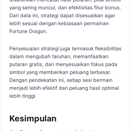
yang sering muncul, dan efektivitas fitur bonus.
Dari data ini, strategi dapat disesuaikan agar
lebih sesuai dengan kebiasaan permainan
Fortune Dragon.
Penyesuaian strategi juga termasuk fleksibilitas
dalam mengubah taruhan, memanfaatkan
putaran gratis, dan menyesuaikan fokus pada
simbol yang memberikan peluang terbesar.
Dengan pendekatan ini, setiap sesi bermain
menjadi lebih efektif dan peluang hasil optimal
lebih tinggi.
Kesimpulan