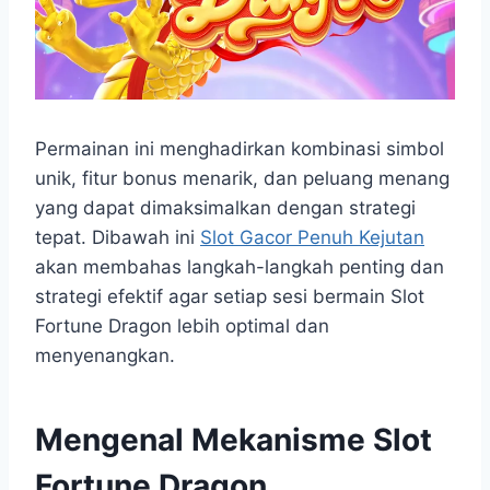
Permainan ini menghadirkan kombinasi simbol
unik, fitur bonus menarik, dan peluang menang
yang dapat dimaksimalkan dengan strategi
tepat. Dibawah ini
Slot Gacor Penuh Kejutan
akan membahas langkah-langkah penting dan
strategi efektif agar setiap sesi bermain Slot
Fortune Dragon lebih optimal dan
menyenangkan.
Mengenal Mekanisme Slot
Fortune Dragon