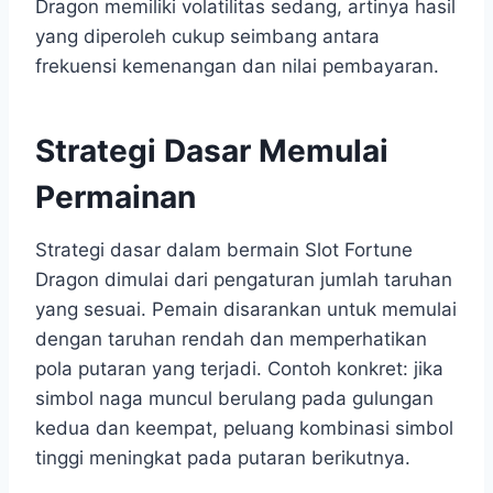
Dragon memiliki volatilitas sedang, artinya hasil
yang diperoleh cukup seimbang antara
frekuensi kemenangan dan nilai pembayaran.
Strategi Dasar Memulai
Permainan
Strategi dasar dalam bermain Slot Fortune
Dragon dimulai dari pengaturan jumlah taruhan
yang sesuai. Pemain disarankan untuk memulai
dengan taruhan rendah dan memperhatikan
pola putaran yang terjadi. Contoh konkret: jika
simbol naga muncul berulang pada gulungan
kedua dan keempat, peluang kombinasi simbol
tinggi meningkat pada putaran berikutnya.