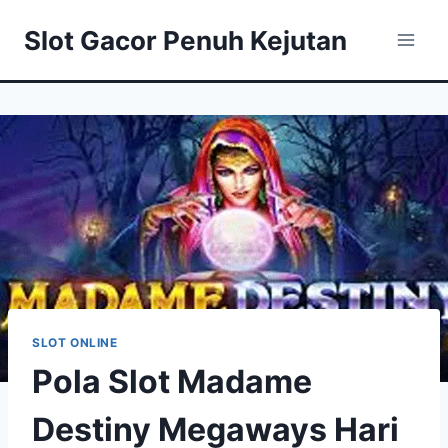
Skip
Slot Gacor Penuh Kejutan
to
content
SLOT ONLINE
Pola Slot Madame
Destiny Megaways Hari