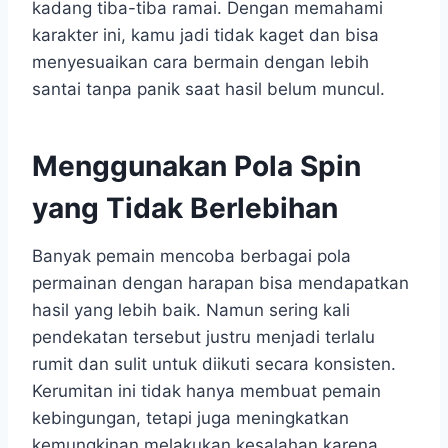
kadang tiba-tiba ramai. Dengan memahami
karakter ini, kamu jadi tidak kaget dan bisa
menyesuaikan cara bermain dengan lebih
santai tanpa panik saat hasil belum muncul.
Menggunakan Pola Spin
yang Tidak Berlebihan
Banyak pemain mencoba berbagai pola
permainan dengan harapan bisa mendapatkan
hasil yang lebih baik. Namun sering kali
pendekatan tersebut justru menjadi terlalu
rumit dan sulit untuk diikuti secara konsisten.
Kerumitan ini tidak hanya membuat pemain
kebingungan, tetapi juga meningkatkan
kemungkinan melakukan kesalahan karena