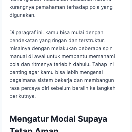
kurangnya pemahaman terhadap pola yang
digunakan.
Di paragraf ini, kamu bisa mulai dengan
pendekatan yang ringan dan terstruktur,
misalnya dengan melakukan beberapa spin
manual di awal untuk membantu memahami
pola dan ritmenya terlebih dahulu. Tahap ini
penting agar kamu bisa lebih mengenal
bagaimana sistem bekerja dan membangun
rasa percaya diri sebelum beralih ke langkah
berikutnya.
Mengatur Modal Supaya
Tetap Aman