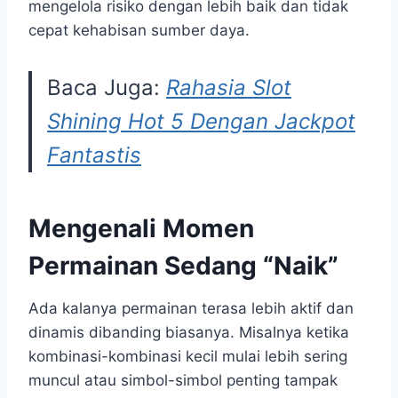
mengelola risiko dengan lebih baik dan tidak
cepat kehabisan sumber daya.
Baca Juga:
Rahasia Slot
Shining Hot 5 Dengan Jackpot
Fantastis
Mengenali Momen
Permainan Sedang “Naik”
Ada kalanya permainan terasa lebih aktif dan
dinamis dibanding biasanya. Misalnya ketika
kombinasi-kombinasi kecil mulai lebih sering
muncul atau simbol-simbol penting tampak