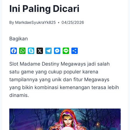
Ini Paling Dicari
By
MarkdaeSyukraYk825
04/25/2026
Bagikan
F
W
S
X
T
M
L
S
a
h
k
e
e
i
h
c
a
y
l
s
n
a
Slot Madame Destiny Megaways jadi salah
e
t
p
e
s
e
r
satu game yang cukup populer karena
b
s
e
g
e
e
tampilannya yang unik dan fitur Megaways
o
A
r
n
yang bikin kombinasi kemenangan terasa lebih
o
p
a
g
dinamis.
k
p
m
e
r