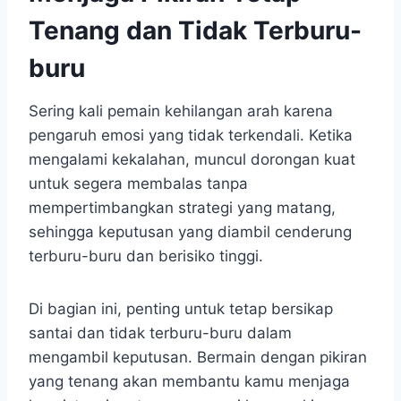
Tenang dan Tidak Terburu-
buru
Sering kali pemain kehilangan arah karena
pengaruh emosi yang tidak terkendali. Ketika
mengalami kekalahan, muncul dorongan kuat
untuk segera membalas tanpa
mempertimbangkan strategi yang matang,
sehingga keputusan yang diambil cenderung
terburu-buru dan berisiko tinggi.
Di bagian ini, penting untuk tetap bersikap
santai dan tidak terburu-buru dalam
mengambil keputusan. Bermain dengan pikiran
yang tenang akan membantu kamu menjaga