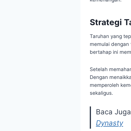
Strategi 
Taruhan yang te
memulai dengan t
bertahap ini mem
Setelah memaham
Dengan menaikka
memperoleh kemen
sekaligus.
Baca Jug
Dynasty