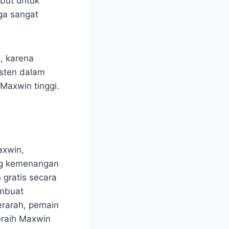
ebut untuk
ga sangat
h, karena
isten dalam
Maxwin tinggi.
axwin,
ng kemenangan
 gratis secara
embuat
erarah, pemain
eraih Maxwin