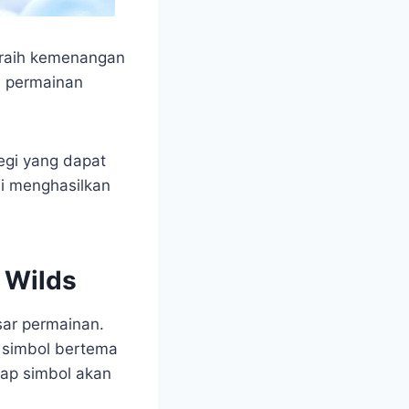
meraih kemenangan
e permainan
egi yang dapat
si menghasilkan
 Wilds
ar permainan.
n simbol bertema
ap simbol akan