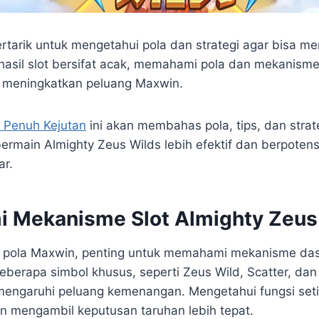
rtarik untuk mengetahui pola dan strategi agar bisa 
hasil slot bersifat acak, memahami pola dan mekanism
meningkatkan peluang Maxwin.
r Penuh Kejutan
ini akan membahas pola, tips, dan strat
bermain Almighty Zeus Wilds lebih efektif dan berpoten
r.
Mekanisme Slot Almighty Zeus
 pola Maxwin, penting untuk memahami mekanisme das
 beberapa simbol khusus, seperti Zeus Wild, Scatter, da
engaruhi peluang kemenangan. Mengetahui fungsi seti
 mengambil keputusan taruhan lebih tepat.