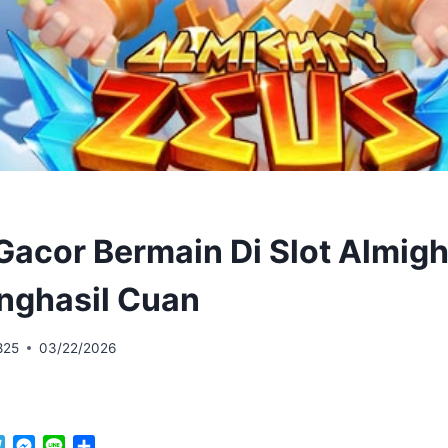
 Gacor Bermain Di Slot Almig
nghasil Cuan
825
03/22/2026
T
M
L
S