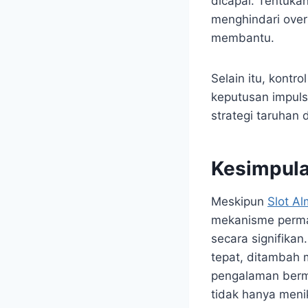
dicapai. Tentuka
menghindari over
membantu.
Selain itu, kontr
keputusan impuls
strategi taruhan 
Kesimpul
Meskipun
Slot Al
mekanisme perma
secara signifikan
tepat, ditambah 
pengalaman berma
tidak hanya meni