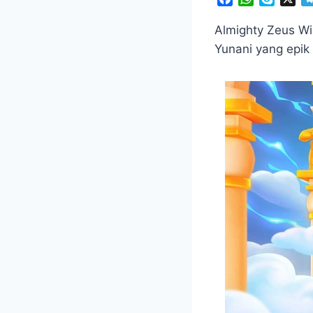
a
h
k
c
a
y
Almighty Zeus Wi
e
t
p
Yunani yang epik
b
s
e
o
A
o
p
k
p