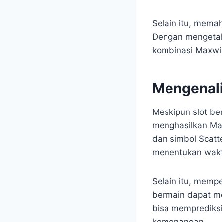
Selain itu, mema
Dengan mengetahu
kombinasi Maxwi
Mengenali
Meskipun slot be
menghasilkan Ma
dan simbol Scat
menentukan wakt
Selain itu, memp
bermain dapat m
bisa memprediksi
kemenangan.