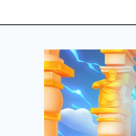
Skip
to
content