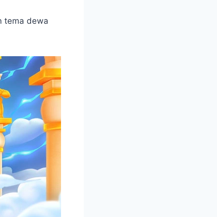
an tema dewa