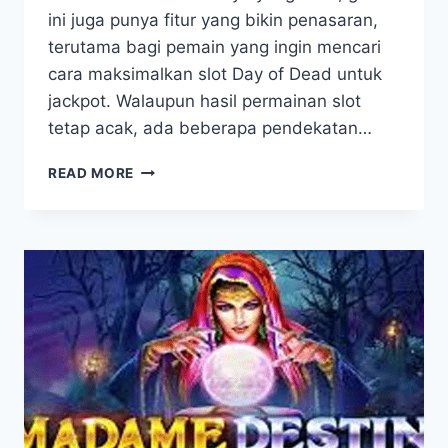
ini juga punya fitur yang bikin penasaran,
terutama bagi pemain yang ingin mencari
cara maksimalkan slot Day of Dead untuk
jackpot. Walaupun hasil permainan slot
tetap acak, ada beberapa pendekatan…
CARA
READ MORE
MAKSIMALKAN
SLOT
DAY
OF
DEAD
UNTUK
JACKPOT