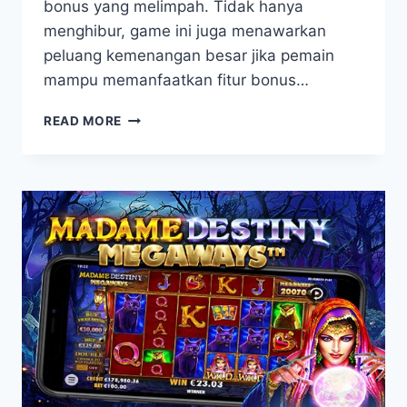
bonus yang melimpah. Tidak hanya
menghibur, game ini juga menawarkan
peluang kemenangan besar jika pemain
mampu memanfaatkan fitur bonus…
TIPS
READ MORE
MEMANFAATKAN
FITUR
BONUS
DI
BAKERY
BONANZA
SECARA
OPTIMAL