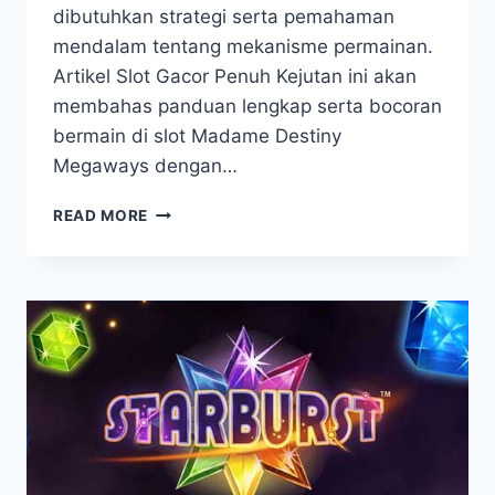
dibutuhkan strategi serta pemahaman
mendalam tentang mekanisme permainan.
Artikel Slot Gacor Penuh Kejutan ini akan
membahas panduan lengkap serta bocoran
bermain di slot Madame Destiny
Megaways dengan…
PANDUAN
READ MORE
DAN
BOCORAN
BERMAIN
DI
SLOT
MADAME
DESTINY
MEGAWAYS