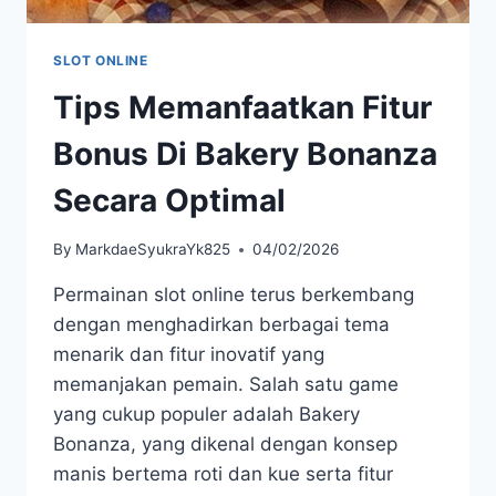
SLOT ONLINE
Tips Memanfaatkan Fitur
Bonus Di Bakery Bonanza
Secara Optimal
By
MarkdaeSyukraYk825
04/02/2026
Permainan slot online terus berkembang
dengan menghadirkan berbagai tema
menarik dan fitur inovatif yang
memanjakan pemain. Salah satu game
yang cukup populer adalah Bakery
Bonanza, yang dikenal dengan konsep
manis bertema roti dan kue serta fitur