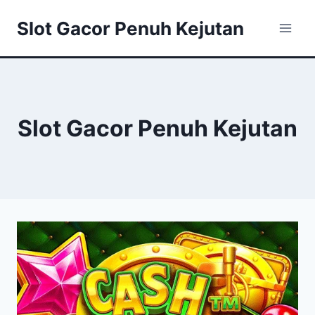
Skip
Slot Gacor Penuh Kejutan
to
content
Slot Gacor Penuh Kejutan