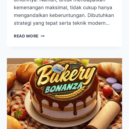
kemenangan maksimal, tidak cukup hanya
mengandalkan keberuntungan. Dibutuhkan
strategi yang tepat serta teknik modern…
CARA
READ MORE
JITU
MENANG
DI
SLOT
BABA
YAGA
DENGAN
TEKNIK
MODERN