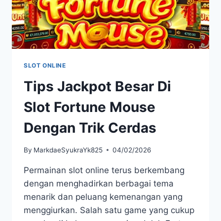
SLOT ONLINE
Tips Jackpot Besar Di
Slot Fortune Mouse
Dengan Trik Cerdas
By
MarkdaeSyukraYk825
04/02/2026
Permainan slot online terus berkembang
dengan menghadirkan berbagai tema
menarik dan peluang kemenangan yang
menggiurkan. Salah satu game yang cukup