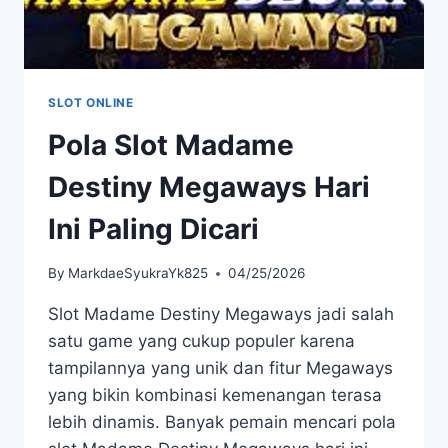
SLOT ONLINE
Pola Slot Madame
Destiny Megaways Hari
Ini Paling Dicari
By
MarkdaeSyukraYk825
04/25/2026
Slot Madame Destiny Megaways jadi salah
satu game yang cukup populer karena
tampilannya yang unik dan fitur Megaways
yang bikin kombinasi kemenangan terasa
lebih dinamis. Banyak pemain mencari pola