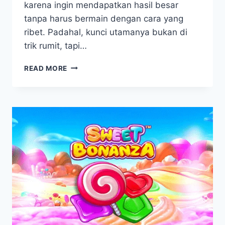
karena ingin mendapatkan hasil besar
tanpa harus bermain dengan cara yang
ribet. Padahal, kunci utamanya bukan di
trik rumit, tapi…
RAHASIA
READ MORE
SLOT
SHINING
HOT
5
DENGAN
JACKPOT
FANTASTIS