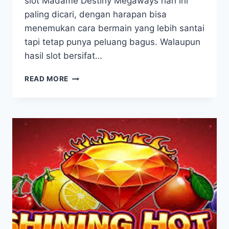
slot Madame Destiny Megaways hari ini
paling dicari, dengan harapan bisa
menemukan cara bermain yang lebih santai
tapi tetap punya peluang bagus. Walaupun
hasil slot bersifat…
POLA
READ MORE
SLOT
MADAME
DESTINY
MEGAWAYS
HARI
INI
PALING
DICARI