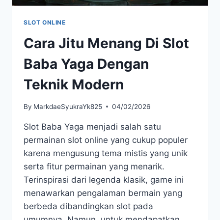
SLOT ONLINE
Cara Jitu Menang Di Slot
Baba Yaga Dengan
Teknik Modern
By
MarkdaeSyukraYk825
04/02/2026
Slot Baba Yaga menjadi salah satu
permainan slot online yang cukup populer
karena mengusung tema mistis yang unik
serta fitur permainan yang menarik.
Terinspirasi dari legenda klasik, game ini
menawarkan pengalaman bermain yang
berbeda dibandingkan slot pada
umumnya. Namun, untuk mendapatkan